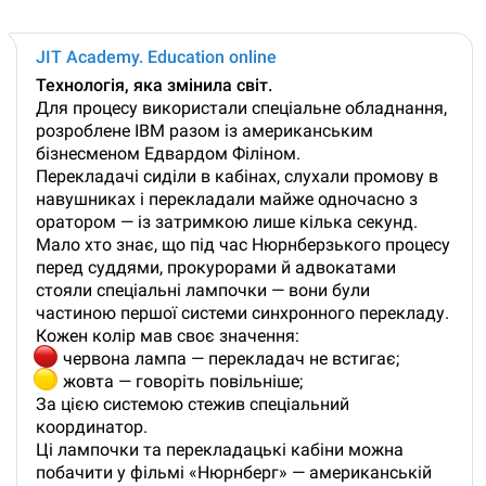
JIT Academy. Education online
Технологія, яка змінила світ.
Для процесу використали спеціальне обладнання,
розроблене IBM разом із американським
бізнесменом Едвардом Філіном.
Перекладачі сиділи в кабінах, слухали промову в
навушниках і перекладали майже одночасно з
оратором — із затримкою лише кілька секунд.
Мало хто знає, що під час Нюрнберзького процесу
перед суддями, прокурорами й адвокатами
стояли спеціальні лампочки — вони були
частиною першої системи синхронного перекладу.
Кожен колір мав своє значення:

червона лампа — перекладач не встигає;

жовта — говоріть повільніше;
За цією системою стежив спеціальний
координатор.
Ці лампочки та перекладацькі кабіни можна
побачити у фільмі «Нюрнберг» — американській