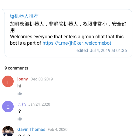
tg机器人推荐
加群欢迎机器人，非群管机器人，权限非常小，安全好
用
Welcomes everyone that enters a group chat that this
bot is a part of
https://t.me/jh0ker_welcomebot
edited
Jul 4, 2019 at 01:36
9 comments
jonny
Dec 30, 2019
hi
こね
Jan 24, 2020
？
Gavin Thomas
Feb 4, 2020