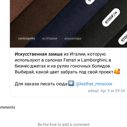
Искусственная замша
из Италии, которую
используют в салонах Ferrari и Lamborghini, в
бизнес-джетах и на рулях гоночных болидов.
Выбирай, какой цвет забрать под свой проект

Для заказа писать сюда
➡️
@leather_moscow
edited
Apr 9 at 09:34
omments
Be the first to add a comment