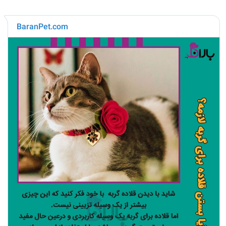
BaranPet.com