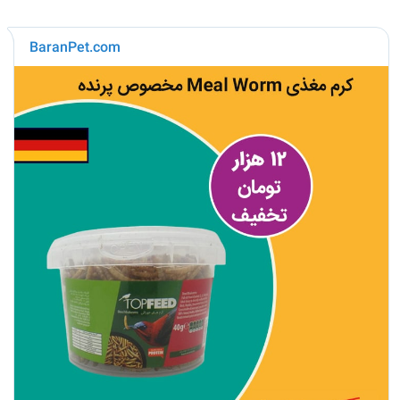
BaranPet.com