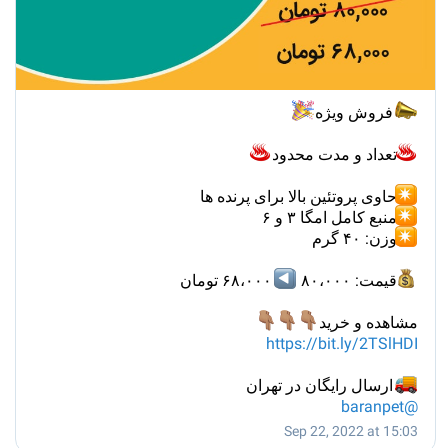

فروش ویژه
♨️
تعداد و مدت محدود
حاوی پروتئین بالا برای پرنده ها
منبع کامل امگا ۳ و ۶
وزن: ۴۰ گرم
◀
۶۸،۰۰۰ تومان
قيمت: ۸۰،۰۰۰
👇🏽
👇
👇
مشاهده و خرید
https://bit.ly/2TSlHDI
ارسال رایگان در تهران
@baranpet
Sep 22, 2022 at 15:03