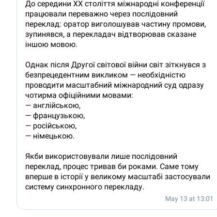
До середини ХХ століття міжнародні конференції
працювали переважно через послідовний
переклад: оратор виголошував частину промови,
зупинявся, а перекладач відтворював сказане
іншою мовою.
Однак після Другої світової війни світ зіткнувся з
безпрецедентним викликом — необхідністю
проводити масштабний міжнародний суд одразу
чотирма офіційними мовами:
— англійською,
— французькою,
— російською,
— німецькою.
Якби використовували лише послідовний
переклад, процес тривав би роками. Саме тому
вперше в історії у великому масштабі застосували
систему синхронного перекладу.
May 13 at 13:01